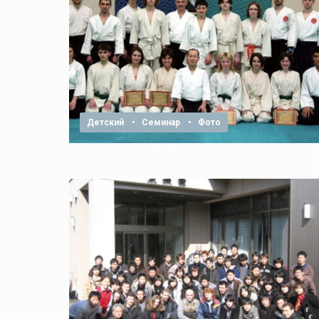
Детский
•
Семинар
•
Фото