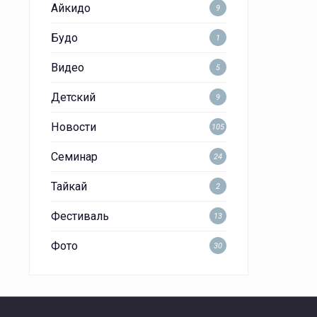
Айкидо
9
Будо
1
Видео
5
Детский
9
Новости
105
Семинар
24
Тайкай
2
Фестиваль
13
Фото
30